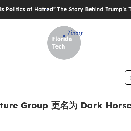
ics of Hatred”
The Story Behind Trump’s Terribl
nture Group 更名为 Dark Horse