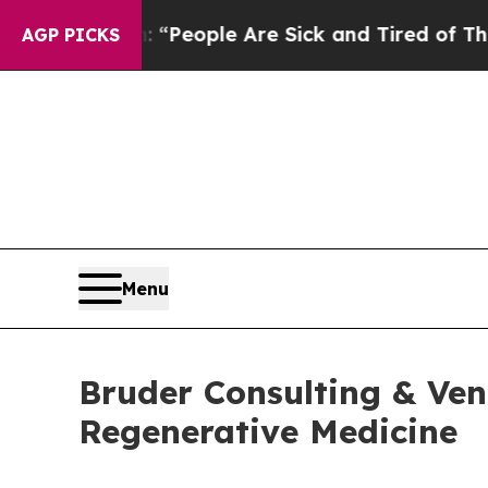
gan Win: “People Are Sick and Tired of This Polit
AGP PICKS
Menu
Bruder Consulting & Ve
Regenerative Medicine