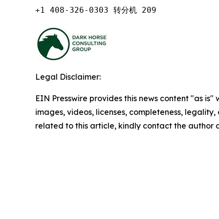
+1 408-326-0303 转分机 209
Legal Disclaimer:
EIN Presswire provides this news content "as is" 
images, videos, licenses, completeness, legality, o
related to this article, kindly contact the author