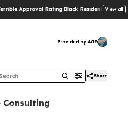
e Approval Rating
Black Residents Warned of Abus
View all
Provided by AGP
Share
 Consulting