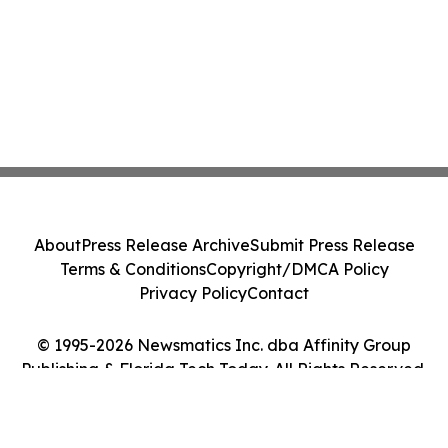
About
Press Release Archive
Submit Press Release
Terms & Conditions
Copyright/DMCA Policy
Privacy Policy
Contact
© 1995-2026 Newsmatics Inc. dba Affinity Group
Publishing & Florida Tech Today. All Rights Reserved.
Cookie Settings / Your Privacy Choices