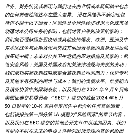
业务、财务状况或表现与我们过去的业绩或本新闻稿中包含
的任何前瞻性陈述存在重大差异。 潜在风险和不确定性包
括但不限于以下因素：区域性及全球性经济状况恶化或市场
动荡对本公司业务的影响，包括对客户采购决策的影响；
我们能否缓解因新冠疫情或其他疫情爆发、欧洲、亚洲及中
东地区战争与近期紧张局势或其他因素导致的自身及供应商
供应链中断；未来对公共卫生危机的应对措施及其影响；网
络安全风险；美国及外国政府相关法律法规与关税的变动；
我们成功实施收购战略或整合被收购公司的能力；保护专利
及其他专有权利的困难与成本；我们的负债水平、偿债能力
及债务协议中的限制条款；以及我们在 2024 年 9 月 9 日向
美国证券交易委员会（“SEC”）提交的截至 2024 年 6 月
30 日财年的 10-K 表格年度报告中包含的任何其他因素，
包括该报告第一部分第 1A 项题为“风险因素”的章节内容，
以及我们在 SEC 提交的其他公开文件中所述的因素。我们
可能会不时在未来的申报文件种列出所发现的其他风险因